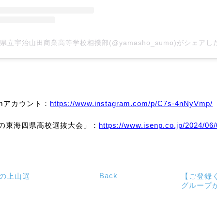
amアカウント：
https://www.instagram.com/p/C7s-4nNyVmp/
の東海四県高校選抜大会」：
https://www.isenp.co.jp/2024/06
Back
身の上山選
【ご登録
グループ