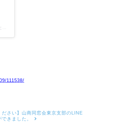
三重県立宇治山田商業高等学校相撲部(@yamasho_sumo)がシェアした投稿
/09/111538/
ください】山商同窓会東京支部のLINE
ができました。